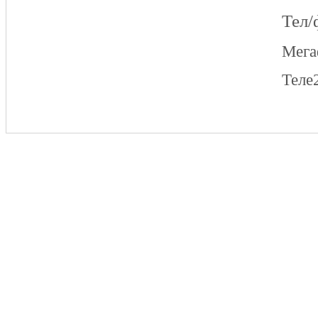
Тел/
Мег
Теле