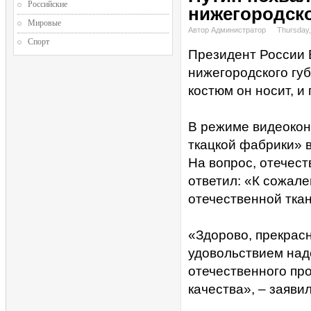
Российские
нижегородско
Мировые
Автор Администратор
Thursday,
Спорт
Президент России 
нижегородского губ
костюм он носит, и
В режиме видеокон
ткацкой фабрики» 
На вопрос, отечест
ответил: «К сожале
отечественной ткан
«Здорово, прекрасн
удовольствием наде
отечественного про
качества», – заяви