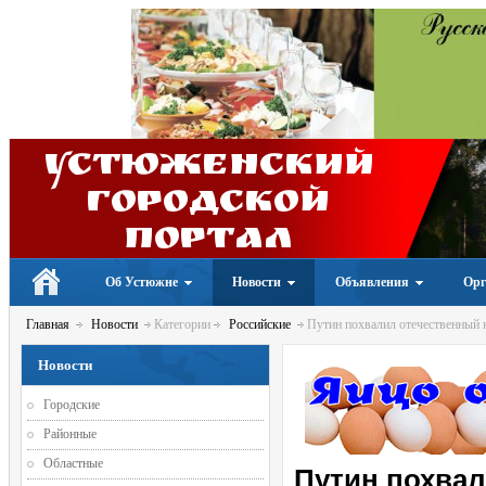
Устюженский
Городской
портал
Об Устюжне
Новости
Объявления
Орг
Главная
Новости
Категории
Российские
Путин похвалил отечественный 
Новости
Городские
Районные
Областные
Путин похва