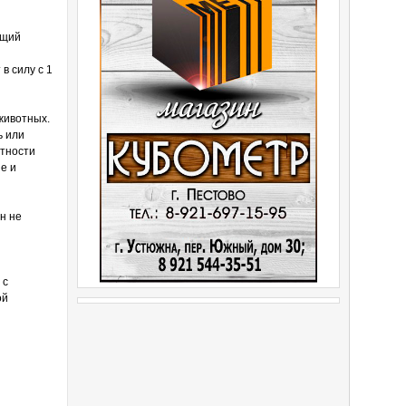
ющий
в силу с 1
животных.
ь или
отности
е и
н не
 с
ой