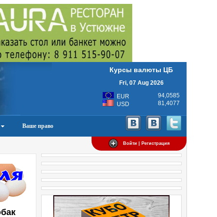
Курсы валюты ЦБ
Fri, 07 Aug 2026
94,0585
EUR
81,4077
USD
Ваше право
Войти | Регистрация
обак