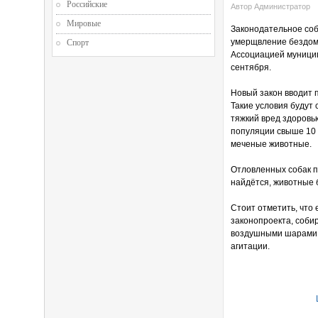
Российские
Автор Администратор
Мировые
Законодательное соб
умерщвление бездомн
Спорт
Ассоциацией муницип
сентября.
Новый закон вводит 
Такие условия будут
тяжкий вред здоровь
популяции свыше 10 
меченые животные.
Отловленных собак по
найдётся, животные 
Стоит отметить, что 
законопроекта, соби
воздушными шарами в
агитации.