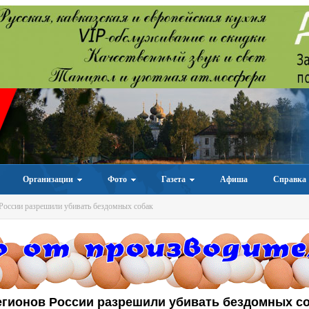
Организации
Фото
Газета
Афиша
Справка
России разрешили убивать бездомных собак
егионов России разрешили убивать бездомных с