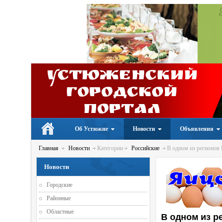
Устюженский
Городской
портал
Об Устюжне
Новости
Объявления
Главная
Новости
Категории
Российские
В одном из регионов 
Новости
Городские
Районные
Областные
В одном из р