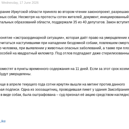
Wednesday, 17 June 2026
рание Иркутской области приняло во втором чтении законопроект, разреша
ых собак. Несмотря на протесты сотен жителей, документ, инициированный
альных образований области, поддержали 35 из 40 депутатов. Закон вступит 
понятие «экстраординарной ситуации», которая даёт право на умерщвление 
 считаться наступившими при нападении бездомной собаки, повлекшем смерт
ю человека, при выявлении у животных опасных заболеваний, а также при пл
особей на квадратный километр. Под отлов подпадают даже стерилизованны
местят в пункты временного содержания на 11 дней. Если за этот срок хозяи
будут умерщвлены.
еще в апреле текущего года сотни иркутян вышли на митинг против данного
рая подписи. Одна из зоозащитниц, проводившая пикет у здания Заксобрания
 виде собак, была оштрафована – суд признал её акцию средством наглядн
Like