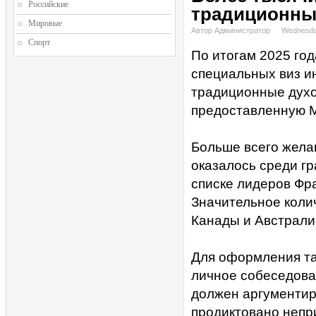
Российские
традиционных
Мировые
Автор Администратор
Wednesda
Спорт
По итогам 2025 го
специальных виз 
традиционные духо
предоставленную 
Больше всего жела
оказалось среди гр
списке лидеров Фра
Значительное колич
Канады и Австрали
Для оформления та
личное собеседова
должен аргументир
продиктовано непри