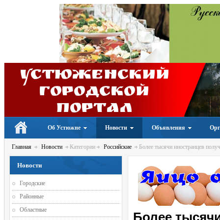
Устюженский
Городской
портал
Об Устюжне
Новости
Объявления
Орг
Главная
Новости
Категории
Российские
Более тысячи иностранцев получ
Новости
Городские
Районные
Областные
Более тысячи