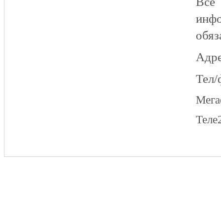
Все
инфо
обяз
Адре
Тел/
Мег
Теле