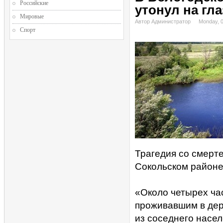
Российские
утонул на гла
Мировые
Автор Администратор
Monday, 
Спорт
Трагедия со смерт
Сокольском районе
«Около четырех ча
проживавшим в дер
из соседнего насел