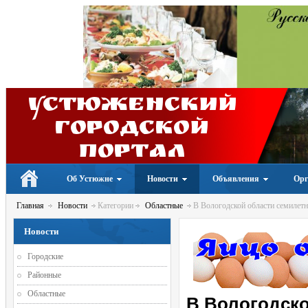
Устюженский
Городской
портал
Об Устюжне
Новости
Объявления
Орг
Главная
Новости
Категории
Областные
В Вологодской области семилетни
Новости
Городские
Районные
Областные
В Вологодско