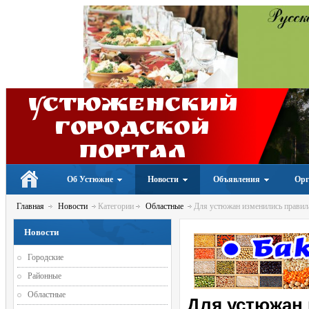
Устюженский
Городской
портал
Об Устюжне
Новости
Объявления
Орг
Главная
Новости
Категории
Областные
Для устюжан изменились правила
Новости
Городские
Районные
Областные
Для устюжан 