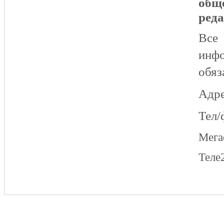
общ
реда
Все
инфо
обяз
Адре
Тел/
Мег
Теле