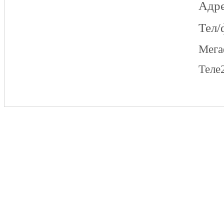
Адре
Тел/
Мег
Теле