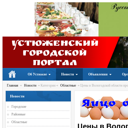
Устюженский
Городской
портал
Об Устюжне
Новости
Объявления
Орг
Главная
Новости
Категории
Областные
Цены в Вологодской области пр
Новости
Городские
Районные
Областные
Цены в Волог