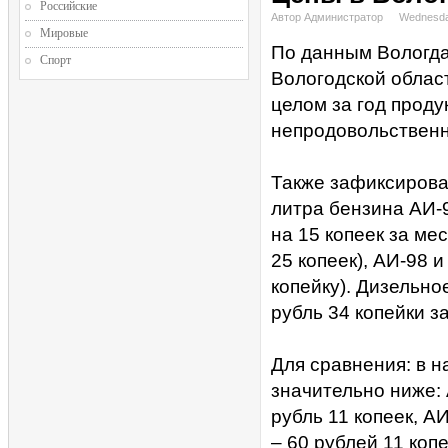
Российские
Автор Администратор
Wednesda
Мировые
По данным Вологда
Спорт
Вологодской облас
целом за год проду
непродовольственны
Также зафиксирова
литра бензина АИ-
на 15 копеек за ме
25 копеек), АИ-98 
копейку). Дизельно
рубль 34 копейки за
Для сравнения: в н
значительно ниже: 
рубль 11 копеек, А
– 60 рублей 11 копе