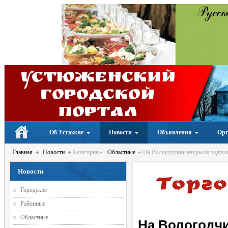
Устюженский
Городской
портал
Об Устюжне
Новости
Объявления
Орг
Главная
Новости
Категории
Областные
На Вологодчине накрыли подполь
Новости
Городские
Районные
Областные
На Вологодчи