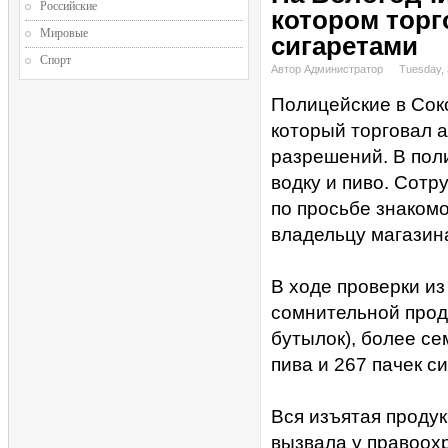
Российские
котором торг
Мировые
сигаретами
Спорт
Автор Администратор
Tuesday,
Полицейские в Сок
который торговал 
разрешений. В пол
водку и пиво. Сот
по просьбе знаком
владельцу магазин
В ходе проверки и
сомнительной проду
бутылок), более се
пива и 267 пачек си
Вся изъятая проду
вызвала у правоох