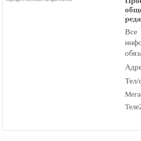
Прое
общ
реда
Все
инфо
обяз
Адре
Тел/
Мег
Теле