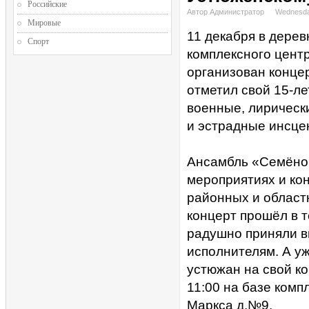
Российские
Автор Администратор
Wednesda
Мировые
11 декабря в дере
Спорт
комплексного цент
организован конце
отметил свой 15-л
военные, лирическ
и эстрадные инсце
Ансамбль «Семёнов
мероприятиях и кон
районных и област
концерт прошёл в т
радушно приняли в
исполнителям. А у
устюжан на свой к
11:00 на базе комп
Маркса д.№9.