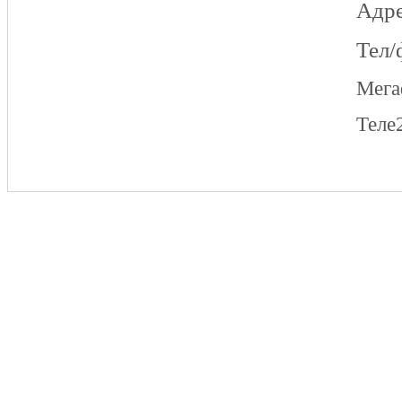
Адре
Тел/
Мег
Теле