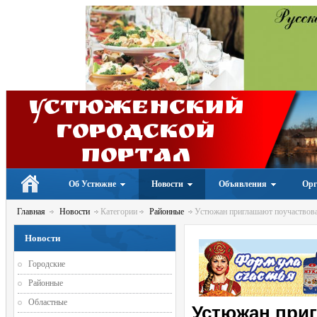
Устюженский
Городской
портал
Об Устюжне
Новости
Объявления
Орг
Главная
Новости
Категории
Районные
Устюжан приглашают поучаствоват
Новости
Городские
Районные
Областные
Устюжан приг