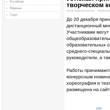
Российские
творческом к
Мировые
Автор Администратор
Wednesda
Спорт
До 20 декабря при
дистанционный мно
Участниками могут
общеобразовательн
образовательных о
среднего-специаль
руководители, а та
Работы принимаютс
конкурсным номина
хореография и теа
размещена на сайт
Like