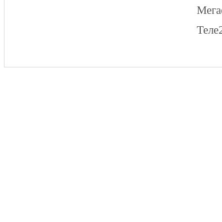
Мег
Теле