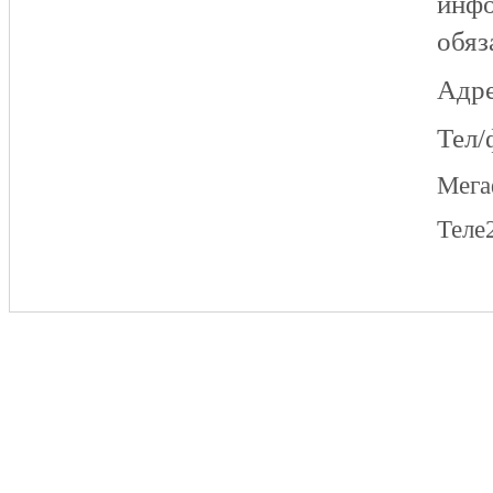
инфо
обяз
Адре
Тел/
Мег
Теле