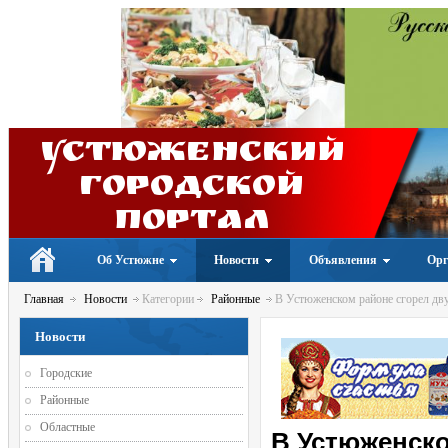
Устюженский
Городской
портал
Об Устюжне
Новости
Объявления
Орг
Главная
Новости
Категории
Районные
В Устюженском районе сгорел дв
Новости
Городские
Районные
Областные
В Устюженско