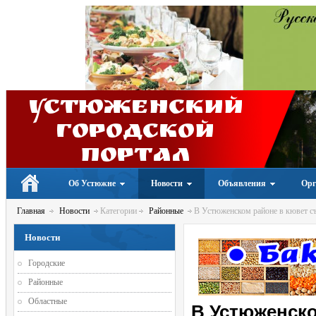
Устюженский
Городской
портал
Об Устюжне
Новости
Объявления
Орг
Главная
Новости
Категории
Районные
В Устюженском районе в кювет с
Новости
Городские
Районные
Областные
В Устюженско