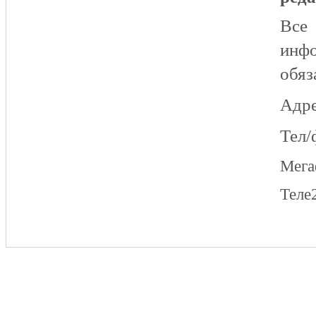
Все
инфо
обяз
Адре
Тел/
Мег
Теле