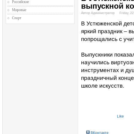
Российские
выпускной к
Мировые
Автор Администратор
Friday, 2
Спорт
В Устюженской детс
яркий праздник – в
попрощались с учи
Выпускники показал
научились виртуоз
инструментах и душ
праздничный концер
школе искусств.
Like
ВКонтакте