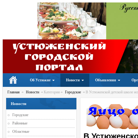
Устюженский
Городской
портал
Об Устюжне
Новости
Объявления
Орг
Главная
Новости
Категории
Городские
В Устюженской детской школе ис
Новости
Городские
Районные
Областные
В Устюженско