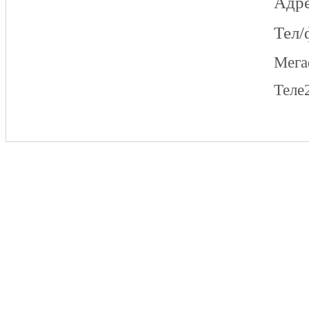
Адре
Тел/
Мег
Теле