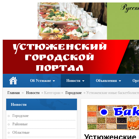
Устюженский
Городской
портал
Об Устюжне
Новости
Объявления
Орг
Главная
Новости
Категории
Городские
Устюженские юные баскетболисты
Новости
Городские
Районные
Областные
Устюженские