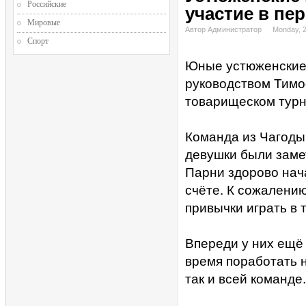
Российские
участие в пе
Мировые
Автор Администратор
Monday, 
Спорт
Юные устюженские 
руководством Тимо
товарищеском турн
Команда из Чагоды 
девушки были заме
Парни здорово нача
счёте. К сожалению,
привычки играть в 
Впереди у них ещё 
время поработать н
так и всей команде.