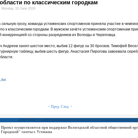
области по классическим городкам
Monday, 15 June 2026
а сильную грозу, команда устюженских спортсменов приняла участие в чемпи
 по к классическим городкам. В мужском зачёте устюженским спортсменам пр
ой конкуренцией со стороны разрядников из Вологды и Череповца.
 Андреев занял шестое место, выбив 12 фигур за 30 бросков. Тимофей Веселк
турнирную таблицу, выбив шесть фигур. Анастасия Пирогова завоевала сере
бласти.
Like
< Пред.
След. >
Проект осуществляется при поддержке Вологодской областной общественной 
Городской" газеты г. Устюжна