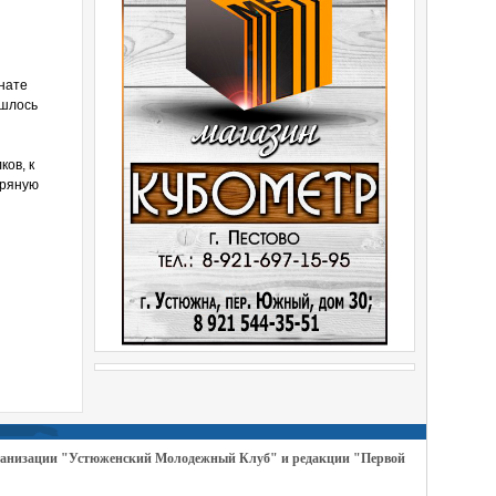
онате
ишлось
ов, к
бряную
организации "Устюженский Молодежный Клуб" и редакции "Первой