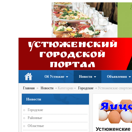
Устюженский
Городской
портал
Об Устюжне
Новости
Объявления
Главная
Новости
Категории
Городские
Устюженские спортсмен
Новости
Городские
Районные
Областные
Устюженские 