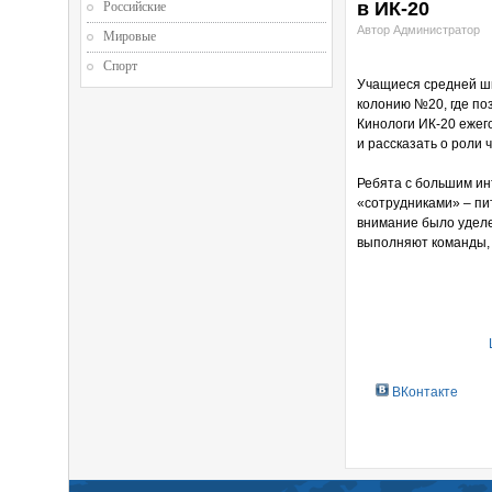
в ИК-20
Российские
Автор Администратор
Мировые
Спорт
Учащиеся средней ш
колонию №20, где по
Кинологи ИК-20 ежег
и рассказать о роли 
Ребята с большим ин
«сотрудниками» – пи
внимание было уделе
выполняют команды, 
ВКонтакте