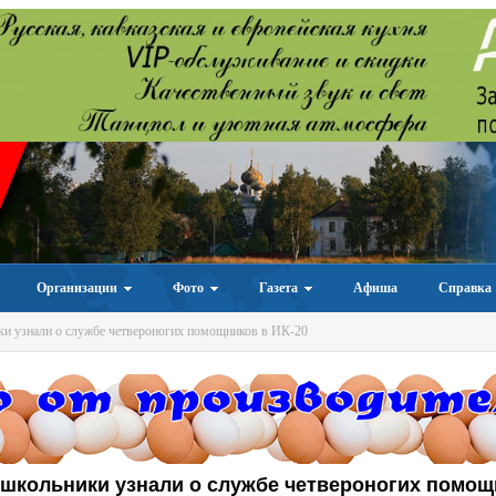
Организации
Фото
Газета
Афиша
Справка
и узнали о службе четвероногих помощников в ИК-20
школьники узнали о службе четвероногих помо