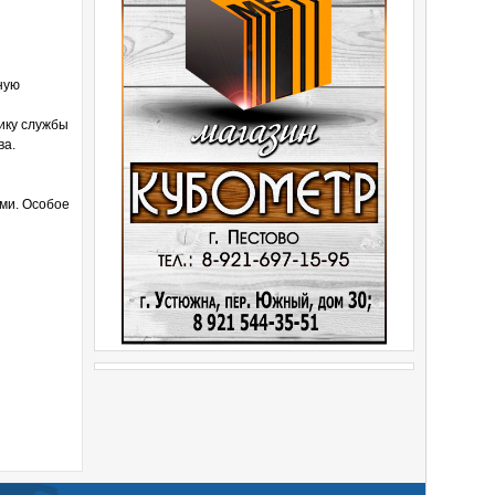
ную
ику службы
ва.
ими. Особое