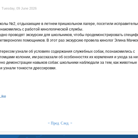
Tuesday, 09 June 2026
колы №2, отдыхающие в летнем пришкольном лагере, посетили исправитель
знакомились с работой кинологической службы.
одно проводят экскурсии для школьников, чтобы продемонстрировать специф
четвероногих помощников. В этот раз экскурсию провела кинолог Элина Мачко
тересом узнали об условиях содержания служебных собак, познакомились с
томцами колонии, им рассказали об особенностях их кормления и ухода за н
но демонстрации навыков собак: школьники наблюдали за тем, как животные
и узнали тонкости дрессировки.
Like
< Пред.
След. >