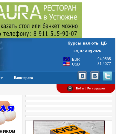
Курсы валюты ЦБ
Fri, 07 Aug 2026
94,0585
EUR
81,4077
USD
Ваше право
Войти | Регистрация
щников