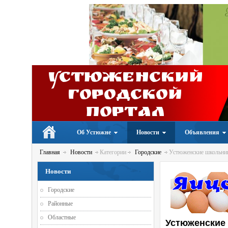
Устюженский
Городской
портал
Об Устюжне
Новости
Объявления
Главная
Новости
Категории
Городские
Устюженские школьник
Новости
Городские
Районные
Областные
Устюженские 