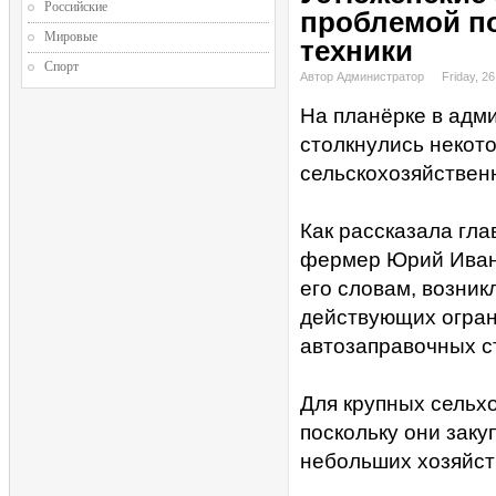
Российские
проблемой по
Мировые
техники
Спорт
Автор Администратор
Friday, 2
На планёрке в адми
столкнулись некот
сельскохозяйствен
Как рассказала гла
фермер Юрий Иван
его словам, возник
действующих огран
автозаправочных с
Для крупных сельхо
поскольку они зак
небольших хозяйст