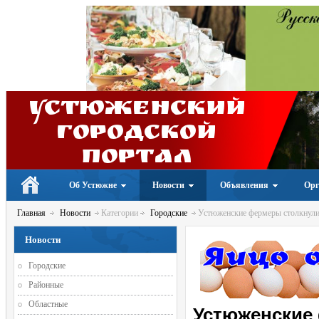
Устюженский
Городской
портал
Об Устюжне
Новости
Объявления
Орг
Главная
Новости
Категории
Городские
Устюженские фермеры столкнулис
Новости
Городские
Районные
Областные
Устюженские