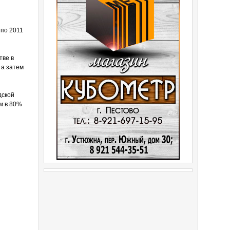
 по 2011
тве в
 а затем
дской
м в 80%