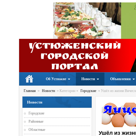
Устюженский
Городской
портал
Об Устюжне
Новости
Объявления
Главная
Новости
Категории
Городские
Ушёл из жизни Вячесла
Новости
Городские
Районные
Областные
Ушёл из жизн