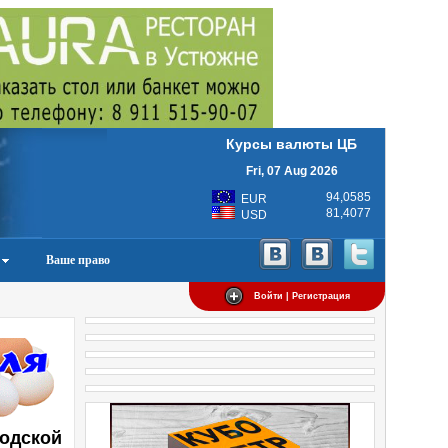
Курсы валюты ЦБ
Fri, 07 Aug 2026
94,0585
EUR
81,4077
USD
Ваше право
Войти | Регистрация
годской