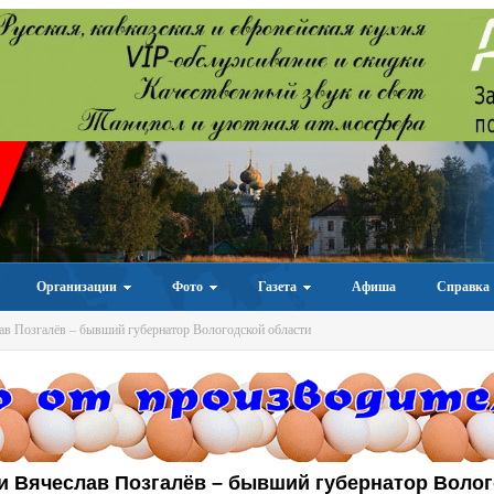
Организации
Фото
Газета
Афиша
Справка
в Позгалёв – бывший губернатор Вологодской области
и Вячеслав Позгалёв – бывший губернатор Воло