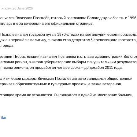
Friday, 26 June 2026
кончался Вячеслав Позгалёв, который возглавлял Вологодскую область с 1996
вилась вчера вечером на его официальной странице.
Позгалёв начал трудовой путь в 1970-х годах на металлургическом производс
дах он перешёл в политику, сначала став депутатом Череповецкого горсовета,
 города.
резидент Борис Ельцин назначил Позгалёва и.о. главы администрации Волого
возглавил регион, выиграв губернаторские выборы с внушительным результато
т главы региона, он проработал четыре срока – до декабря 2011 года.
литической карьеры Вячеслав Позгалёв активно занимался общественной
ерживая образовательные и культурные проекты, а также ветеранов.
тоящее время не уточняется. Он скончался в одной из московских больниц.
Like