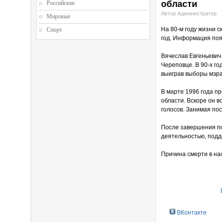
области
Российские
Автор Администратор
Мировые
На 80-м году жизни с
Спорт
год. Информация поя
Вячеслав Евгеньевич 
Череповце. В 90-х го
выиграв выборы мэра
В марте 1996 года п
области. Вскоре он 
голосов. Занимая пос
После завершения по
деятельностью, подд
Причина смерти в нас
ВКонтакте