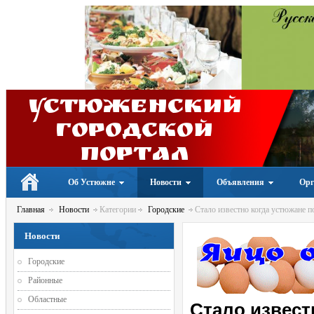
Устюженский
Городской
портал
Об Устюжне
Новости
Объявления
Орг
Главная
Новости
Категории
Городские
Стало известно когда устюжане п
Новости
Городские
Районные
Областные
Стало извест