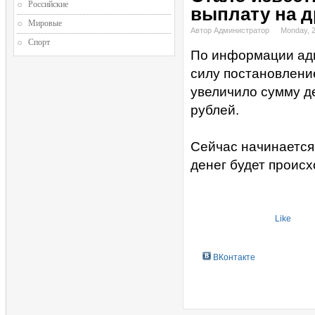
Российские
выплату на д
Мировые
Автор Администратор
Monday, 2
Спорт
По информации адм
силу постановлени
увеличило сумму д
рублей.
Сейчас начинается
денег будет происх
Like
ВКонтакте