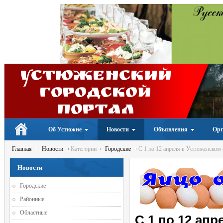
Устюженский
Городской
портал
Об Устюжне
Новости
Объявления
Орг
Главная
Новости
Категории
Городские
С 1 по 12 апреля в Устюженском 
Новости
Городские
Районные
Областные
С 1 по 12 ап