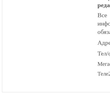
реда
Все
инфо
обяз
Адре
Тел/
Мег
Теле