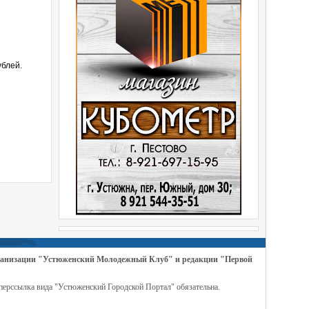
ублей.
организации "Устюженский Молодежный Клуб" и редакции "Первой
перссылка вида "Устюженский Городской Портал" обязательна.