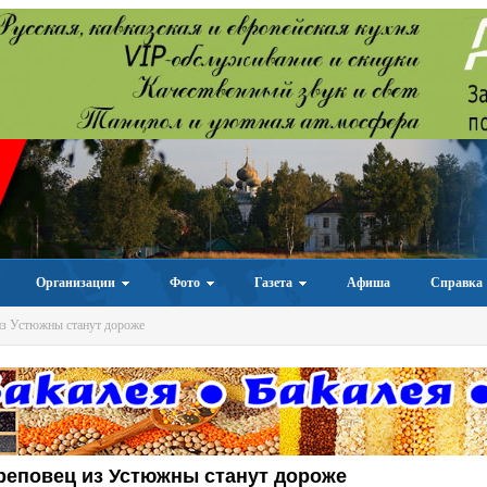
Организации
Фото
Газета
Афиша
Справка
из Устюжны станут дороже
реповец из Устюжны станут дороже