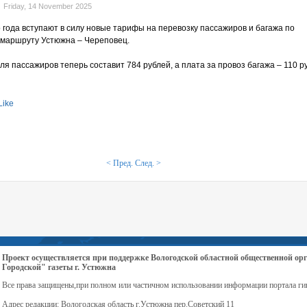
Friday, 14 November 2025
 года вступают в силу новые тарифы на перевозку пассажиров и багажа по
маршруту Устюжна – Череповец.
я пассажиров теперь составит 784 рублей, а плата за провоз багажа – 110 р
Like
< Пред.
След. >
Проект осуществляется при поддержке Вологодской областной общественной 
Городской" газеты г. Устюжна
Все права защищены,при полном или частичном использовании информации портала ги
Адрес редакции: Вологодская область г.Устюжна пер.Советский 11