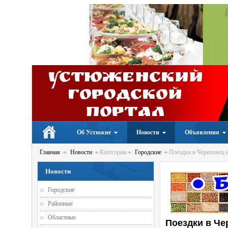
Устюженский
Городской
портал
Об Устюжне
Новости
Объявления
Главная
Новости
Категории
Городские
Поездки в Череповец 
Новости
Городские
Районные
Областные
Поездки в Че