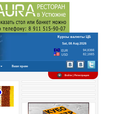
Курсы валюты ЦБ
Sat, 08 Aug 2026
94,8366
EUR
82,1665
USD
Ваше право
Войти | Регистрация