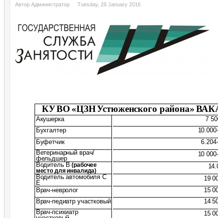
Автор Администратор
Tuesday, 26 January 2016
КУ
ВО
«ЦЗН
Устюженского района»
ВАК
Акушерка
7 50
Бухгалтер
10.000
Буфетчик
6.204
Ветеринарный врач/
10 000
фельдшер
Водитель
В
(рабочее
14.
место для инвалида)
Водитель автомобиля С
19 0
Е
Врач-невролог
15 0
Врач-педиатр участковый
14 5
Врач-психиатр
15 0
участковый