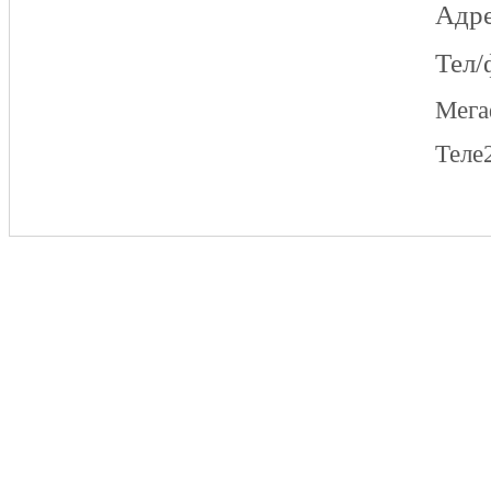
Адре
Тел/
Мег
Теле