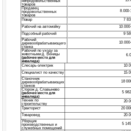
непродовольственных
товаров
Продавец
8.000-
продовольственных
товаров
Повар
7 83
Рабочий на автомойку
10.000
Подсобный рабочий
9 58
Рабочий
10.000
деревообрабатывающего
станка
Рабочий по уходу за
животными
д. Веницы
6.
(рабочее место для
инвалида)
Слесарь-электрик
10.
Специалист по качеству
15.
Станочник
18 00
деревообрабатывающих
станков
Сторож
д. Славынево
5 982
(рабочее место для
инвалида)
Техник по
20.
строительству
Тракторист
20 00
Товаровед
20.
Уборщик
5 145
производственных и
служебных помещений