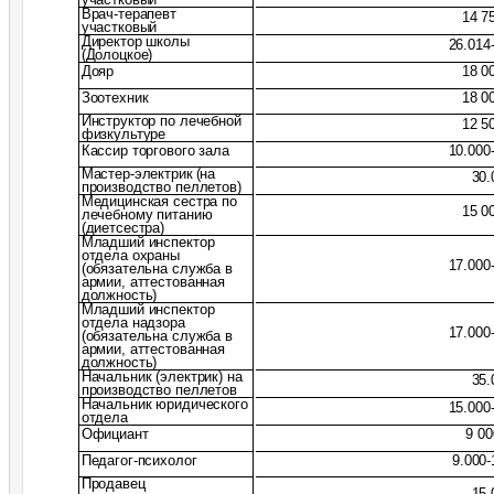
Врач-терапевт
14 7
участковый
Директор школы
26.014
(Долоцкое)
Дояр
18 0
Зоотехник
18 0
Инструктор по лечебной
12 5
физкультуре
Кассир торгового зала
10.000
Мастер-электрик
(на
30.
производство пеллетов)
Медицинская сестра по
15 0
лечебному питанию
(диетсестра)
Младший инспектор
отдела охраны
17.000
(обязательна служба в
армии, аттестованная
должность)
Младший инспектор
отдела надзора
17.000
(обязательна служба в
армии, аттестованная
должность)
Начальник (электрик) на
35.
производство пеллетов
Начальник юридического
15.000
отдела
Официант
9 00
Педагог-психолог
9.000-
Продавец
15.