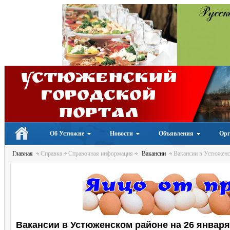
Устюженский
Городской
портал
Об Устюжне
Новости
Объявления
Орг
Главная
Справка
Справочная информация
Вакансии
Вакансии в Устюженск
Вакансии в Устюженском районе на 26 января