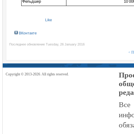
Фельдшер
10 00
Like
ВКонтакте
Последнее обновление Tuesday, 26 January 2016
< П
Прое
Copyright © 2013-2026. All rights reserved.
общ
реда
Все
инфо
обяз