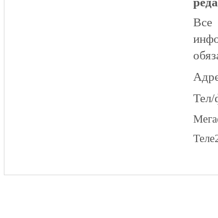
реда
Все
инфо
обяз
Адре
Тел/
Мег
Теле