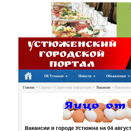
Устюженский
Городской
портал
Об Устюжне
Новости
Объявления
Главная
Справка
Справочная информация
Вакансии
Вакансии в
Вакансии в городе Устюжна на 04 август