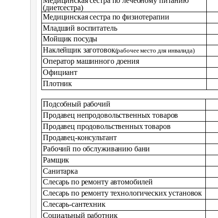
Медицинская сестра по лечебному питанию
(диетсестра)
Медицинская сестра по физиотерапии
Младший воспитатель
Мойщик посуды
Наклейщик заготовок
(рабочее место для инвалида)
Оператор машинного доения
Официант
Плотник
Подсобный рабочий
Продавец непродовольственных товаров
Продавец продовольственных товаров
Продавец-консультант
Рабочий по обслуживанию бани
Рамщик
Санитарка
Слесарь по ремонту автомобилей
Слесарь по ремонту технологических установок
Слесарь-сантехник
Социальный работник