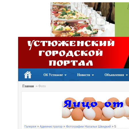
Устюженский
Городской
портал
Об Устюжне
Новости
Объявления
Главная
Фото
Галерея
»
Администратор
»
Фотографии Натальи Швидкий
» 5