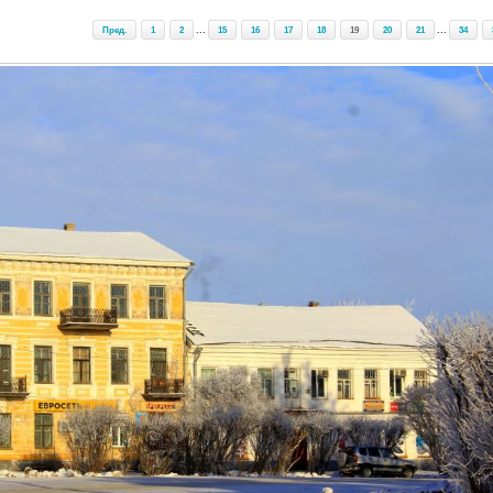
Пред.
1
2
...
15
16
17
18
19
20
21
...
34