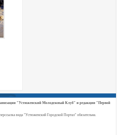
организации "Устюженский Молодежный Клуб" и редакции "Первой
перссылка вида "Устюженский Городской Портал" обязательна.