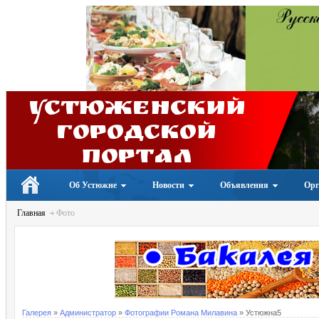
Устюженский
Городской
портал
Об Устюжне
Новости
Объявления
Орг
Главная
Фото
Галерея
»
Администратор
»
Фотографии Романа Милавина
» Устюжна5