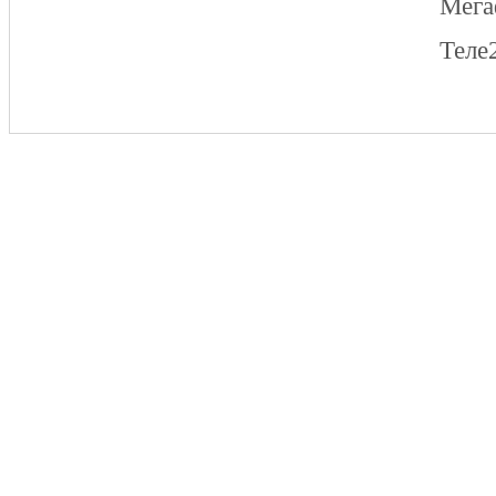
Мег
Теле