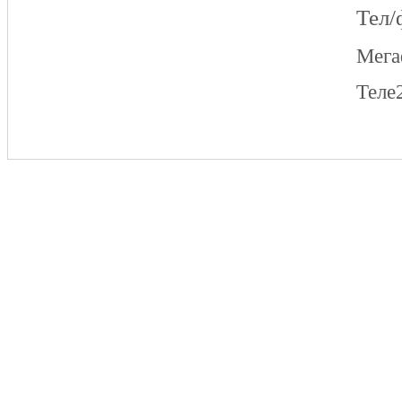
Тел/
Мег
Теле