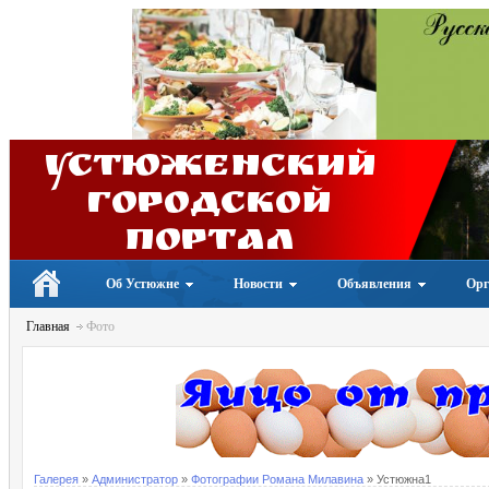
Устюженский
Городской
портал
Об Устюжне
Новости
Объявления
Орг
Главная
Фото
Галерея
»
Администратор
»
Фотографии Романа Милавина
» Устюжна1