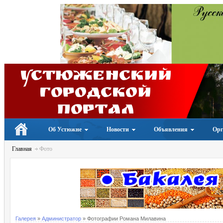
Устюженский
Городской
портал
Об Устюжне
Новости
Объявления
Орг
Главная
Фото
Галерея
»
Администратор
» Фотографии Романа Милавина