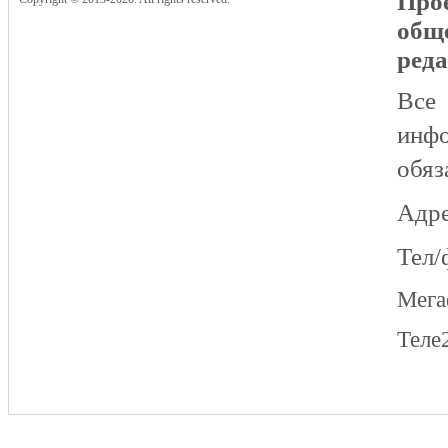
Прое
общ
реда
Все
инфо
обяз
Адре
Тел/
Мег
Теле