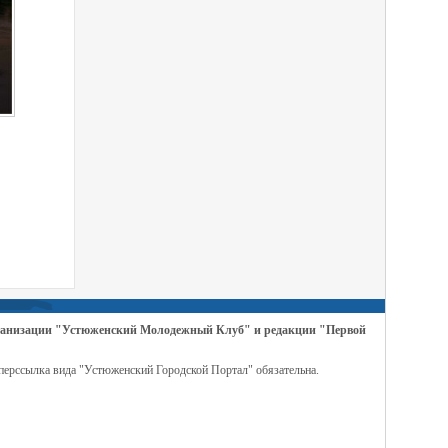
организации "Устюженский Молодежный Клуб" и редакции "Первой
перссылка вида "Устюженский Городской Портал" обязательна.