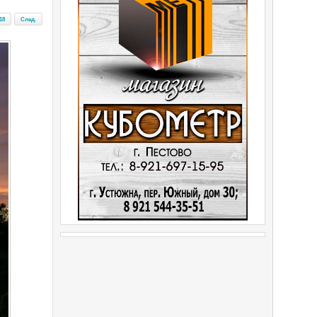
18
След.