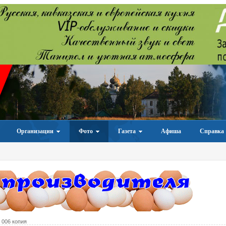
Организации
Фото
Газета
Афиша
Справка
 006 копия