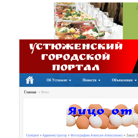
Устюженский
Городской
портал
Об Устюжне
Новости
Объявления
Главная
Фото
Галерея
»
Администратор
»
Фотографии Алексея Алексеенко
» Закат 3