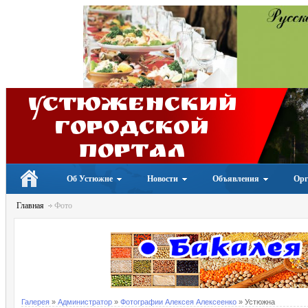
Устюженский
Городской
портал
Об Устюжне
Новости
Объявления
Орг
Главная
Фото
Галерея
»
Администратор
»
Фотографии Алексея Алексеенко
» Устюжна