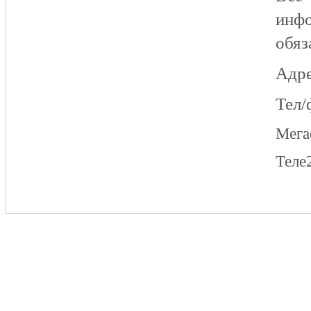
инфо
обяз
Адре
Тел/
Мег
Теле