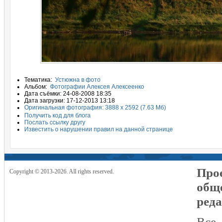
Тематика:
Устюжна в фото
Альбом:
Фотографии Алексея Алексеенко
Дата съёмки: 24-08-2008 18:35
Дата загрузки: 17-12-2013 13:18
Оригинальная фотография: 3888 x 2592 (7.63 Мб)
Получить код для блога
Послать ссылку другу
Известить о нарушении правил на данной странице
Прое
Copyright © 2013-2026. All rights reserved.
общ
реда
Все