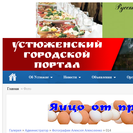
Устюженский
Городской
портал
Об Устюжне
Новости
Объявления
Орг
Главная
Фото
Галерея
»
Администратор
»
Фотографии Алексея Алексеенко
» 014