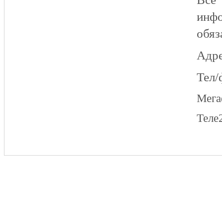
инфо
обяз
Адре
Тел/
Мег
Теле