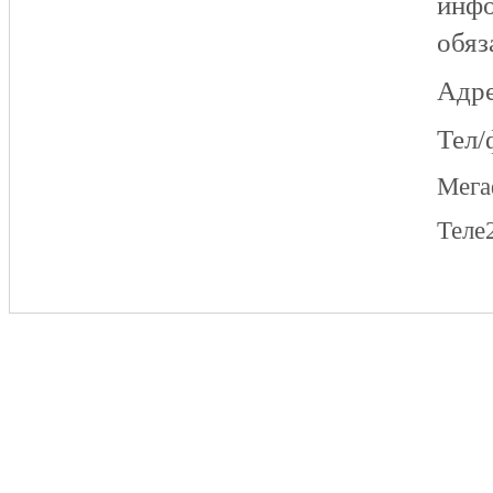
инфо
обяз
Адре
Тел/
Мег
Теле