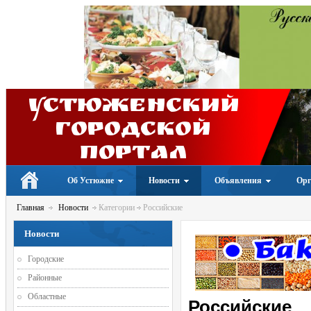
Устюженский
Городской
портал
Об Устюжне
Новости
Объявления
Орг
Главная
Новости
Категории
Российские
Новости
Городские
Районные
Областные
Российские