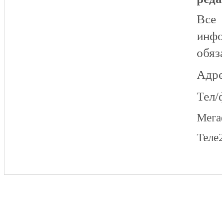
Все
инфо
обяз
Адре
Тел/
Мег
Теле