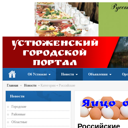
Устюженский
Городской
портал
Об Устюжне
Новости
Объявления
Орг
Главная
Новости
Категории
Российские
Новости
Городские
Районные
Областные
Российские