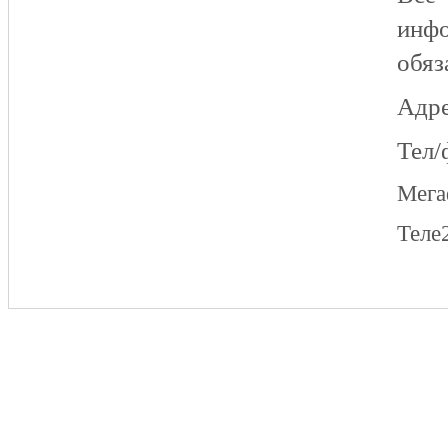
инфо
обяз
Адре
Тел/
Мег
Теле