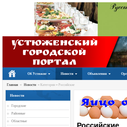
Устюженский
Городской
портал
Об Устюжне
Новости
Объявления
Орг
Главная
Новости
Категории
Российские
Новости
Городские
Районные
Областные
Российские