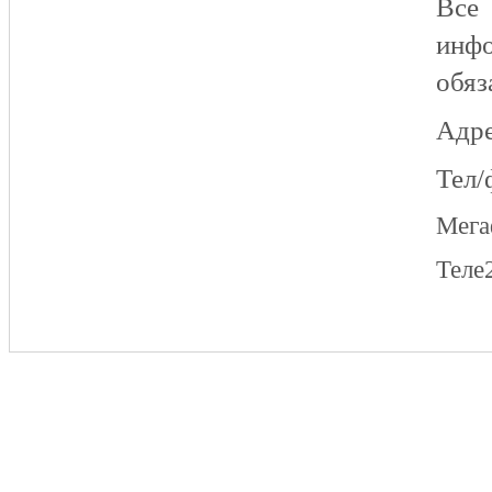
Все
инфо
обяз
Адре
Тел/
Мег
Теле