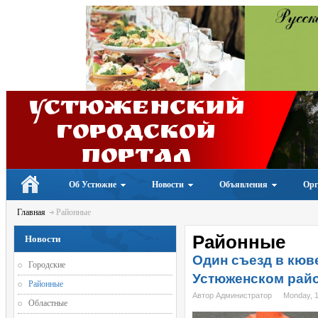
Устюженский
Городской
портал
Об Устюжне
Новости
Объявления
Орг
Главная
Районные
Районные
Новости
Один съезд в кюв
Городские
Устюженском рай
Районные
Автор Администратор
Monday, 
Областные