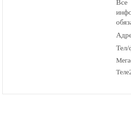
Все
инфо
обяз
Адре
Тел/
Мег
Теле