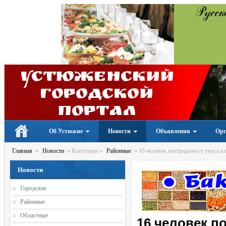
Устюженский
Городской
портал
Об Устюжне
Новости
Объявления
Орг
Главная
Новости
Категории
Районные
16 человек пострадали от укуса 
Новости
Городские
Районные
Областные
16 человек п