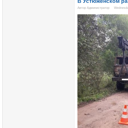
В Устюженском ра
Автор Администратор
Wednesda