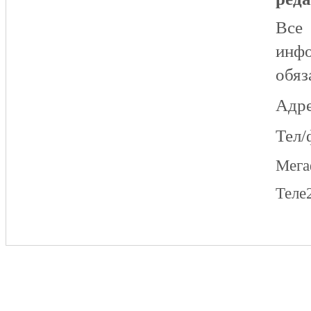
Все
инфо
обяз
Адре
Тел/
Мег
Теле