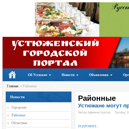
Устюженский
Городской
портал
Об Устюжне
Новости
Объявления
Орг
Главная
Районные
Районные
Новости
Устюжане могут п
Городские
Автор Администратор
Sunday, 
Районные
Областные
ПОДРОБНЕЕ...