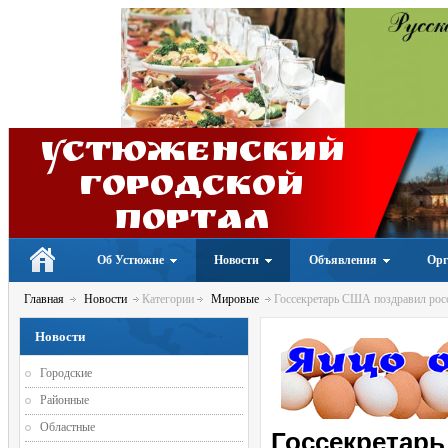
Устюженский
Городской
портал
Об Устюжне
Новости
Объявления
Орг
Главная
Новости
Категории
Мировые
Госсекретарь США поздравил росс
Новости
Городские
Районные
Областные
Госсекретарь