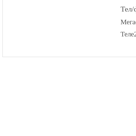
Тел/
Мег
Теле