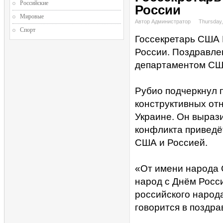
Российские
России
Мировые
Автор Администратор
Thursday,
Спорт
Госсекретарь США 
России. Поздравле
департаментом СШ
Рубио подчеркнул
конструктивных от
Украине. Он вырази
конфликта приведё
США и Россией.
«От имени народа 
народ с Днём Росс
российского народа
говорится в поздра