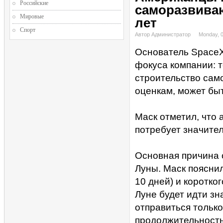
Российские
саморазвиваю
Мировые
лет
Спорт
Автор Администратор
Monday, 
Основатель SpaceX
фокуса компании: 
строительство само
оценкам, может быт
Маск отметил, что
потребует значител
Основная причина 
Луны. Маск пояснил
10 дней) и коротко
Луне будет идти зн
отправиться только
продолжительность