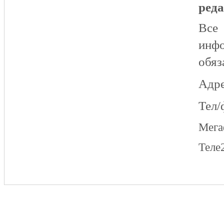
реда
Все
инфо
обяз
Адре
Тел/
Мег
Теле