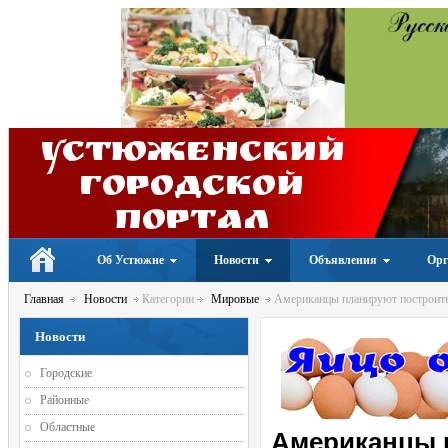
Устюженский
Городской
портал
Об Устюжне
Новости
Объявления
Орг
Главная
Новости
Категории
Мировые
Американцы планируют построить 
Новости
Городские
Районные
Областные
Американцы 