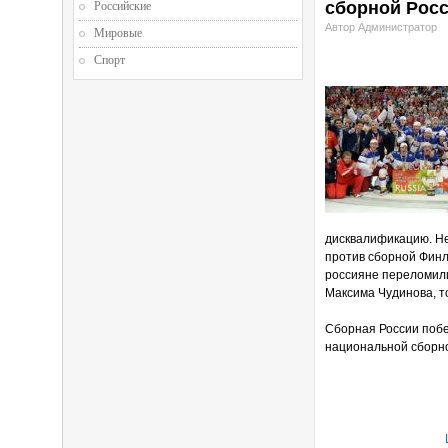
сборной Рос
Российские
Автор Администратор
Мировые
Спорт
дисквалификацию. Нес
против сборной Финл
россияне переломили 
Максима Чудинова, то
Сборная России побе
национальной сборно