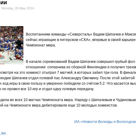
сии
Monday, 26 May 2014
Воспитанники команды «Северсталь» Вадим Шипачев и Макси
сейчас играющие в питерском «СКА», впервые в своей карьере
Чемпионат мира.
В начале соревнований Вадим Шипачев совершил грубый фол
отношении соперника из сборной Финляндии и получил трех
мотря на это хоккеист отыграл 7 матчей, в которых забил три гола. В финал
яндии Шипачев отдал голевой пас Александру Овечкину. После этой забито
ход игры в свою пользу и уверенно победили со счётом 5:2. Что касается в
 он провел все 10 игр и отдал одну голевую передачу.
дила во всех 10 матчах Чемпионата мира. Наряду с Шипачевым и Чудиновым 
й на Чемпионате мира дебютировали еще 10 молодых хоккеистов.
ИА «Новости Вологды и Вологодск
Like