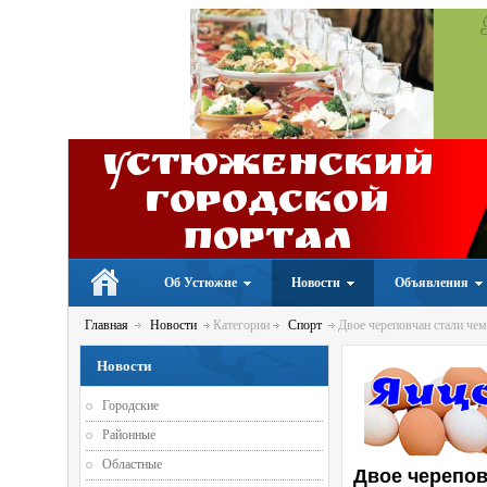
Устюженский
Городской
портал
Об Устюжне
Новости
Объявления
Главная
Новости
Категории
Спорт
Двое череповчан стали чем
Новости
Городские
Районные
Областные
Двое черепов