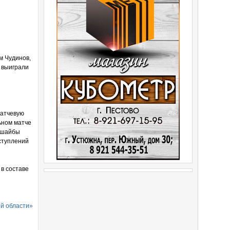
м Чудинов,
 выиграли
матчевую
ьном матче
й шайбы
ыступлений
в составе
ой области»