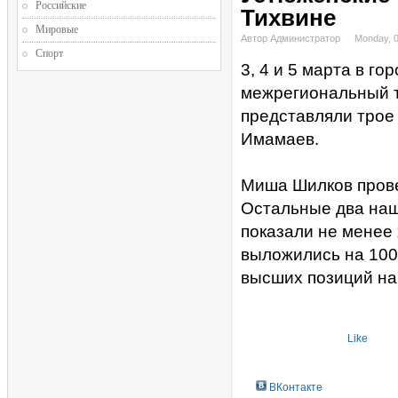
Российские
Тихвине
Мировые
Автор Администратор
Monday, 
Спорт
3, 4 и 5 марта в г
межрегиональный ту
представляли трое
Имамаев.
Миша Шилков прове
Остальные два наш
показали не менее 
выложились на 100
высших позиций на 
Like
ВКонтакте