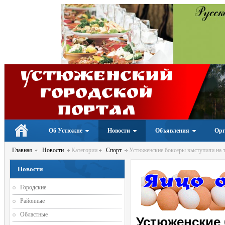
Устюженский
Городской
портал
Об Устюжне
Новости
Объявления
Орг
Главная
Новости
Категории
Спорт
Устюженские боксеры выступили на т
Новости
Городские
Районные
Областные
Устюженские 