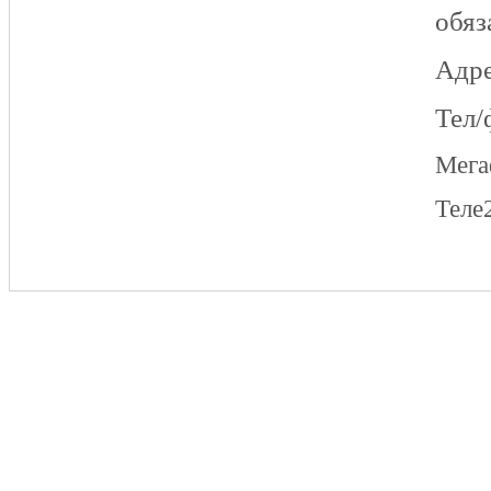
обяз
Адре
Тел/
Мег
Теле