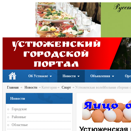
Устюженский
Городской
портал
Об Устюжне
Новости
Объявления
Орг
Главная
Новости
Категории
Спорт
Устюженская волейбольная сборная с
Новости
Городские
Районные
Областные
Устюженская 