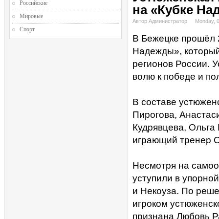
Российские
на «Кубке На
Мировые
Автор Администратор
Monday, 
Спорт
В Бежецке прошёл 
Надежды», который
регионов России. 
волю к победе и п
В составе устюжен
Пирогова, Анастас
Кудрявцева, Ольга
играющий тренер О
Несмотря на самоо
уступили в упорно
и Некоуза. По реш
игроком устюженск
признана Любовь Р