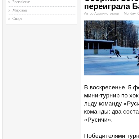
Российские
переиграла Б
Мировые
Автор Администратор
Monday, 
Спорт
В воскресенье, 5 
мини-турнир по хок
льду команду «Руси
команды: два сост
«Русичи».
Победителями турн