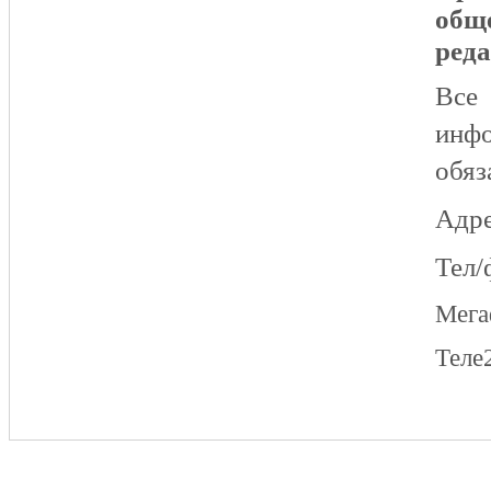
общ
реда
Все
инфо
обяз
Адре
Тел/
Мег
Теле