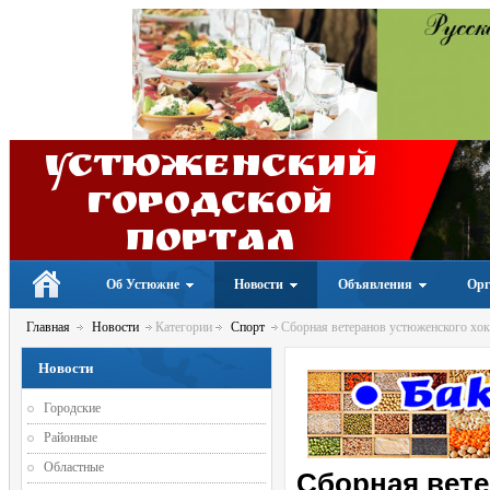
Устюженский
Городской
портал
Об Устюжне
Новости
Объявления
Орг
Главная
Новости
Категории
Спорт
Сборная ветеранов устюженского хок
Новости
Городские
Районные
Областные
Сборная вете