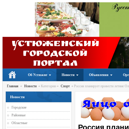
Устюженский
Городской
портал
Об Устюжне
Новости
Объявления
Орг
Главная
Новости
Категории
Спорт
Россия планирует провести летние О
Новости
Городские
Районные
Областные
Россия плани