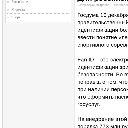
Российские
Автор Администратор
Wednesda
Мировые
Госдума 16 декабр
Спорт
правительственный
идентификации бол
ввести понятие «п
спортивного сорев
Fan ID – это элект
идентификации зри
безопасности. Во 
поправка о том, чт
при наличии персо
что оформить пасп
госуслуг.
На внедрение этой
порядка 773 млн ру