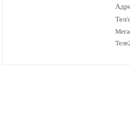
Адре
Тел/
Мег
Теле