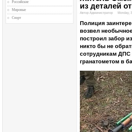
Российские
из деталей о
Мировые
Автор Администратор
Monday, 
Спорт
Полиция заинтере
возвел необычное
построил забор и
никто бы не обрат
сотрудникам ДПС 
гранатометом в ба