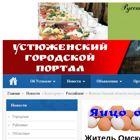
Устюженский
Городской
портал
Об Устюжне
Новости
Объявления
Орг
Главная
Новости
Категории
Российские
Житель Омской области построил
Новости
Городские
Районные
Областные
Житель Омско