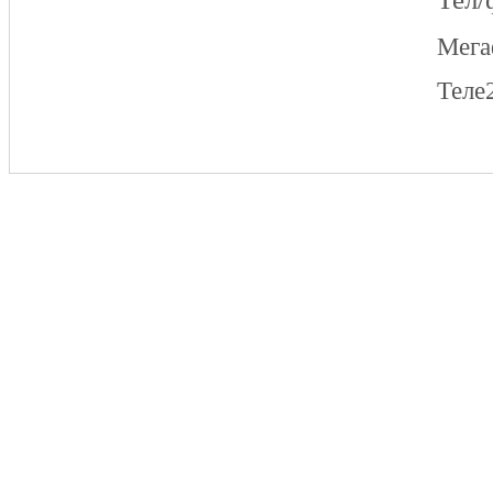
Мег
Теле