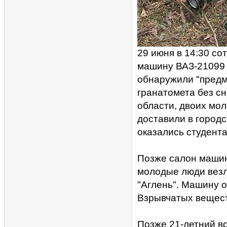
29 июня в 14:30 с
машину ВАЗ-21099 
обнаружили "предме
гранатомета без с
области, двоих мо
доставили в город
оказались студента
Позже салон машин
молодые люди везл
"Аглень". Машину о
Взрывчатых вещест
Позже 21-летний в