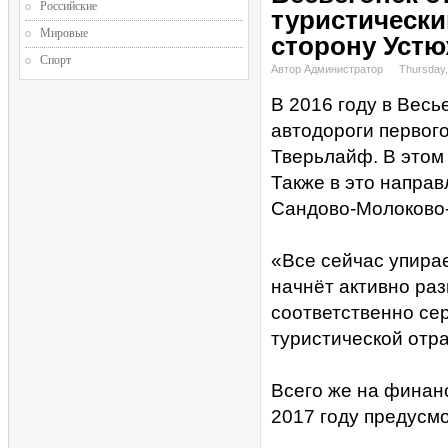
Российские
туристически
Мировые
сторону Уст
Спорт
Автор Администратор
Thursday,
В 2016 году в Вес
автодороги первог
Тверьлайф. В этом
Также в это напра
Сандово-Молоково
«Все сейчас упирает
начнёт активно ра
соответственно сер
туристической отра
Всего же на финан
2017 году предусмо