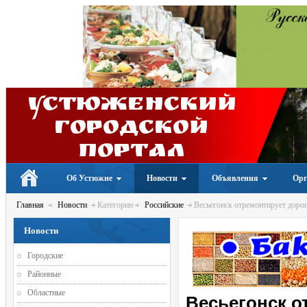
Устюженский
Городской
портал
Об Устюжне
Новости
Объявления
Орг
Главная
Новости
Категории
Российские
Весьегонск отремонтирует дорог
Новости
Городские
Районные
Областные
Весьегонск о