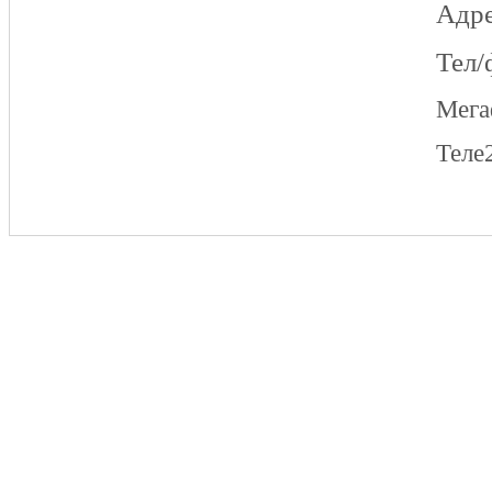
Адре
Тел/
Мег
Теле