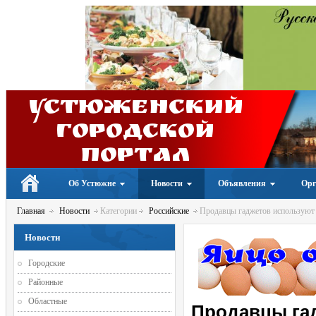
Устюженский
Городской
портал
Об Устюжне
Новости
Объявления
Орг
Главная
Новости
Категории
Российские
Продавцы гаджетов используют 
Новости
Городские
Районные
Областные
Продавцы гад