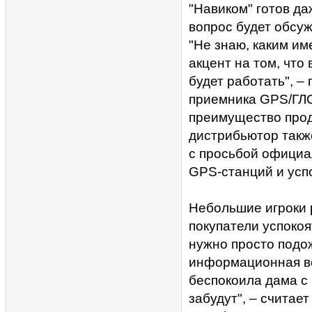
"Навиком" готов д
вопрос будет обсуж
"Не знаю, каким им
акцент на том, что
будет работать", –
приемника GPS/ГЛО
преимущество прод
дистрибьютор такж
с просьбой официа
GPS-станций и успо
Небольшие игроки 
покупатели успокоя
нужно просто подож
информационная во
беспокоила дама с 
забудут", – считае