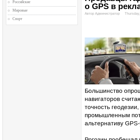
Российские
о GPS в рекл
Мировые
Автор Администратор
Thursday
Спорт
Большинство опрош
навигаторов считаю
точность геодезии,
промышленным потр
альтернативу GPS-
Рогозин пообещал 