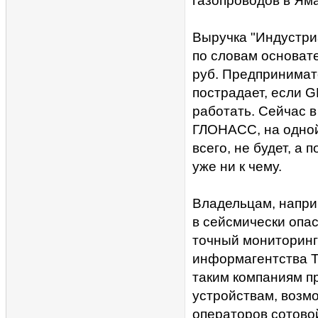
газопроводов в Ям
Выручка "Индустриа
по словам основат
руб. Предпринимате
пострадает, если 
работать. Сейчас в
ГЛОНАСС, на одной
всего, не будет, а
уже ни к чему.
Владельцам, напри
в сейсмически опа
точный мониторинг
информагентства T
таким компаниям п
устройствам, возм
операторов сотовой