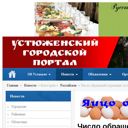
Устюженский
Городской
портал
Об Устюжне
Новости
Объявления
Орг
Главная
Новости
Категории
Российские
Число обращений украинцев за п
Новости
Городские
Районные
Областные
Число обраще