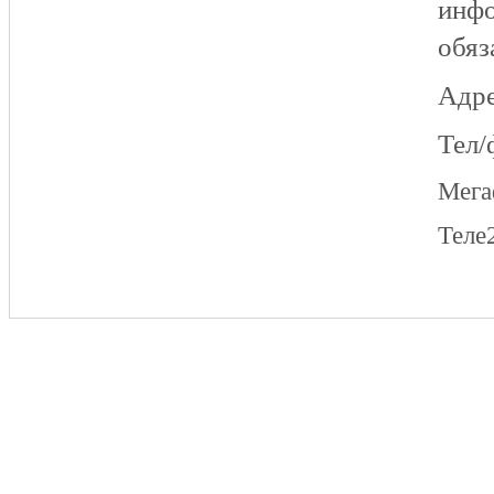
инфо
обяз
Адре
Тел/
Мег
Теле