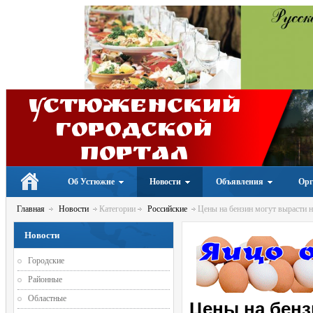
Устюженский
Городской
портал
Об Устюжне
Новости
Объявления
Орг
Главная
Новости
Категории
Российские
Цены на бензин могут вырасти н
Новости
Городские
Районные
Областные
Цены на бенз