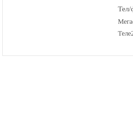
Тел/
Мег
Теле