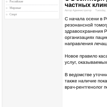
Российские
частных клин
Мировые
Автор Администратор
Tuesday, 
Спорт
С начала осени в 
резонансной томог
здравоохранения Р
организациях паци
направления лечащ
Новое правило кас
услуг, оказываемы
В ведомстве уточни
также наличие пока
врач-рентгенолог 