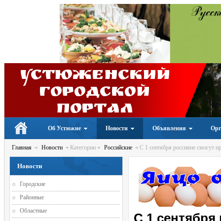
Устюженский
Городской
портал
Об Устюжне
Новости
Объявления
Орг
Главная
Новости
Категории
Российские
С 1 сентября россияне смогут п
Новости
Городские
Районные
Областные
С 1 сентября